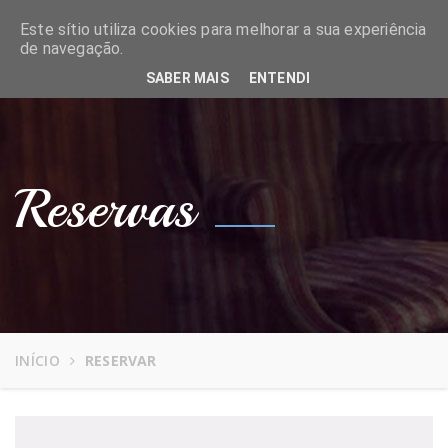
Este sítio utiliza cookies para melhorar a sua experiência
de navegação.
Reservar
Tog
navi
SABER MAIS
ENTENDI
Reservas
INÍCIO
RESERVAR